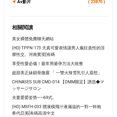
Av影片
( 23870 )
相關閱讀
美女裸體免費聊天網站
(HD) TPPN-173 天真可愛表情讓男人瘋狂貪性的淫
靡性交。河南實里[有碼
享受性愛必備！最常用避孕方法大統整
超甜美正妹鎖骨微露 「 一雙火辣雪乳引人遐想」
CHINASES SUB CMD-014 【DMM限定】誘惑◆マ
ッサージサロン
夫妻爱爱姿势——69式。
(HD) MSFH-033 體液橫飛汁液滿溢的一對一幹炮
希代亞美[有碼高清中文