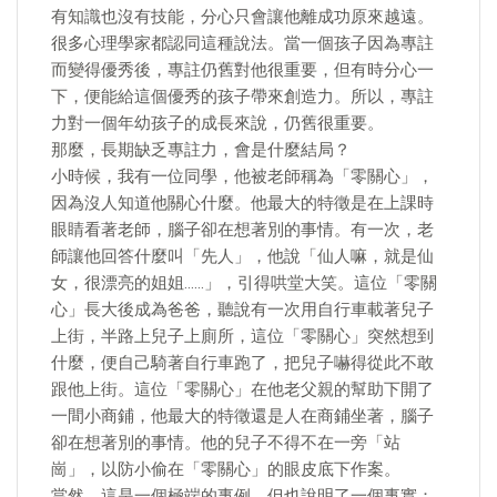
有知識也沒有技能，分心只會讓他離成功原來越遠。
很多心理學家都認同這種說法。當一個孩子因為專註
而變得優秀後，專註仍舊對他很重要，但有時分心一
下，便能給這個優秀的孩子帶來創造力。所以，專註
力對一個年幼孩子的成長來說，仍舊很重要。
那麼，長期缺乏專註力，會是什麼結局？
小時候，我有一位同學，他被老師稱為「零關心」，
因為沒人知道他關心什麼。他最大的特徵是在上課時
眼睛看著老師，腦子卻在想著別的事情。有一次，老
師讓他回答什麼叫「先人」，他說「仙人嘛，就是仙
女，很漂亮的姐姐……」，引得哄堂大笑。這位「零關
心」長大後成為爸爸，聽說有一次用自行車載著兒子
上街，半路上兒子上廁所，這位「零關心」突然想到
什麼，便自己騎著自行車跑了，把兒子嚇得從此不敢
跟他上街。這位「零關心」在他老父親的幫助下開了
一間小商鋪，他最大的特徵還是人在商鋪坐著，腦子
卻在想著別的事情。他的兒子不得不在一旁「站
崗」，以防小偷在「零關心」的眼皮底下作案。
當然，這是一個極端的事例，但也說明了一個事實：