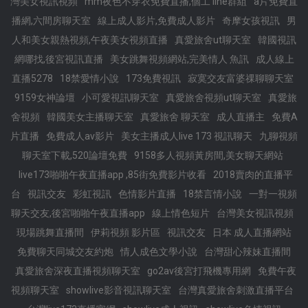
灣美女視訊視頻
mm夜色不穿衣免費直播,個工 line群組
a片免費直
播網,六間房聊天室
線上成人影片,免費成人影片
奇摩女孩視訊
男
人和美女親熱視頻,午夜美女視頻直播
真愛旅舍ut聊天室
韓國視訊
網哪找,後宮視訊直播
美女跳舞視頻網站,完美情人 魚訊
成人線上
直播5278
18禁愛情小說
173免費視訊
寂寞交友富婆祼聊聊天室
9159女神論壇
小可愛視訊聊天室
真愛旅舍視頻ut聊天室
真愛旅
舍視頻
韓國美女主播聊天室
真愛旅舍 聊天室
成人直播主
免費A
片直播
免費成人av影片
美女主播成人live 173 視訊聊天
九聊視頻
聊天室下載,520論壇免費
9158多人視頻黃房間,美女聊天網站
live173啪啪午夜直播app ,85街免費影片收看
2018賣肉的直播平
台
視訊交友
彩虹視訊
色情影片直播
18禁言情小說
一對一視頻
聊天交友,後宮啪啪午夜直播app
線上情色短片
台灣美女視訊視頻
現場跳舞直播間
伊莉視頻 影片區
視訊交友
日本 成人直播網站
免費聊天同城交友約炮
情人成色文學小說
台灣甜心辣妹直播間
真愛旅舍深夜直播視頻聊天室
go2av後宮打飛機專用網
免費午夜
視頻聊天室
showlive影音視訊聊天室
台灣真愛旅舍刺激直播平台