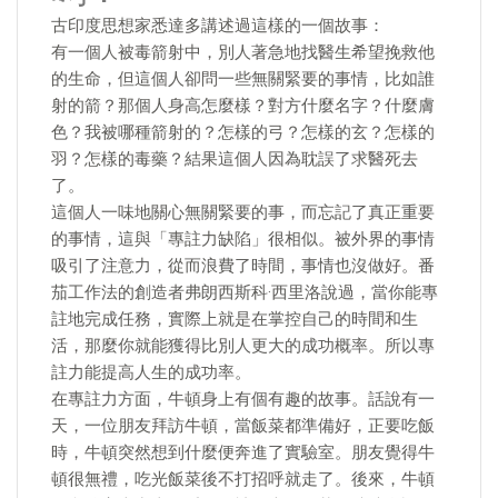
古印度思想家悉達多講述過這樣的一個故事：
有一個人被毒箭射中，別人著急地找醫生希望挽救他
的生命，但這個人卻問一些無關緊要的事情，比如誰
射的箭？那個人身高怎麼樣？對方什麼名字？什麼膚
色？我被哪種箭射的？怎樣的弓？怎樣的玄？怎樣的
羽？怎樣的毒藥？結果這個人因為耽誤了求醫死去
了。
這個人一味地關心無關緊要的事，而忘記了真正重要
的事情，這與「專註力缺陷」很相似。被外界的事情
吸引了注意力，從而浪費了時間，事情也沒做好。番
茄工作法的創造者弗朗西斯科·西里洛說過，當你能專
註地完成任務，實際上就是在掌控自己的時間和生
活，那麼你就能獲得比別人更大的成功概率。所以專
註力能提高人生的成功率。
在專註力方面，牛頓身上有個有趣的故事。話說有一
天，一位朋友拜訪牛頓，當飯菜都準備好，正要吃飯
時，牛頓突然想到什麼便奔進了實驗室。朋友覺得牛
頓很無禮，吃光飯菜後不打招呼就走了。後來，牛頓