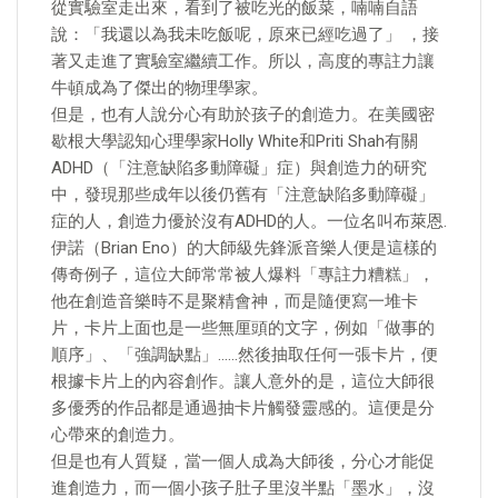
從實驗室走出來，看到了被吃光的飯菜，喃喃自語
說：「我還以為我未吃飯呢，原來已經吃過了」 ，接
著又走進了實驗室繼續工作。所以，高度的專註力讓
牛頓成為了傑出的物理學家。
但是，也有人說分心有助於孩子的創造力。在美國密
歇根大學認知心理學家Holly White和Priti Shah有關
ADHD（「注意缺陷多動障礙」症）與創造力的研究
中，發現那些成年以後仍舊有「注意缺陷多動障礙」
症的人，創造力優於沒有ADHD的人。一位名叫布萊恩.
伊諾（Brian Eno）的大師級先鋒派音樂人便是這樣的
傳奇例子，這位大師常常被人爆料「專註力糟糕」，
他在創造音樂時不是聚精會神，而是隨便寫一堆卡
片，卡片上面也是一些無厘頭的文字，例如「做事的
順序」、「強調缺點」……然後抽取任何一張卡片，便
根據卡片上的內容創作。讓人意外的是，這位大師很
多優秀的作品都是通過抽卡片觸發靈感的。這便是分
心帶來的創造力。
但是也有人質疑，當一個人成為大師後，分心才能促
進創造力，而一個小孩子肚子里沒半點「墨水」，沒