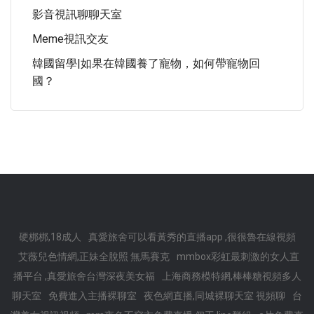
影音視訊聊聊天室
Meme視訊交友
韓國留學|如果在韓國養了寵物，如何帶寵物回
國？
硬梆梆,18成人
真愛旅舍可以看黃秀的直播app ,很很魯在線視頻
艾薇兒色情網,正妹全脫照 無馬賽克
mmbox彩虹最刺激的女人直
播平台 ,真愛旅舍台灣深夜美女福
上海商務模特網,棒棒糖視頻多人
聊天室
免費進入主播裸聊室
夜色網直播,同城裸聊天室 視頻聊
台