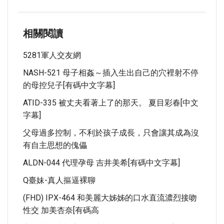
相關閱讀
5281軍人交友網
NASH-521 母子相姦～插入生出自己的穴裡射不停
的母控兒子[有碼中文字幕]
ATID-335 被丈夫看著上了的那天。 夏目彩春[中文
字幕]
父母過多控制，不利於孩子成長，只會讓其成為沒
有自主思想的傀儡
ALDN-044 代理孕母 吉井美希[有碼中文字幕]
Q臺妹-真人摳逼裸聊
(FHD) IPX-464 和美麗大姊姊的口水直流濃烈接吻
性交 加美杏奈[有碼高