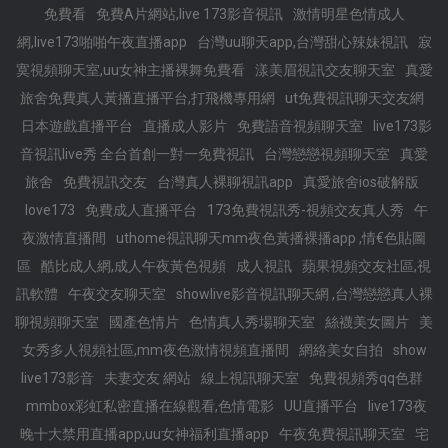
免費看
免費A片網站,live 173影音視訊
激情明星色情成人
網,live173啪啪午夜直播app
台灣uu聊天app,台灣甜心辣妹視訊
寂
寞視頻聊天室,uu女神主播裸舞免費看
漾美眉視訊交友聊天室
真愛
旅舍免費真人黃播直播平台,打飛機專用網
ut免費視訊聊天交友網
日本遊戲直播平台
直播成人影片
免費語音視頻聊天室
live173影
音視訊live秀 全台首創一對一免費視訊
台灣戀戀視頻聊天室
真愛
旅舍
免費視訊交友
台灣真人裸聊視訊app
真愛旅舍ios破解版
love173
免費成人直播平台
173免費視訊秀-視頻交友真人秀
午
夜激情直播間
uthome視訊聊天mm夜色黃播裸播app ,情€色貼圖
區
酷比成人網,成人午夜黃色視頻
成人視訊
蘋果視頻交友社區,視
訊軟體
午夜交友聊天室
showlive影音視訊聊天網 ,台灣戀戀真人裸
聊視頻聊天室
國產色情片
色情真人秀場聊天室
絲襪美女圖片
美
女秀多人視頻社區,mm夜色激情視頻直播間
網絡美女自拍
show
live173影音
夫妻交友 網站
線上視訊聊天室
免費視頻秀qq色群
mmbox彩虹私密直播在線觀看,色情電影
UU直播平台
live173夜
晚十大禁用直播app,uu女神福利直播app
午夜免費視訊聊天室
宅