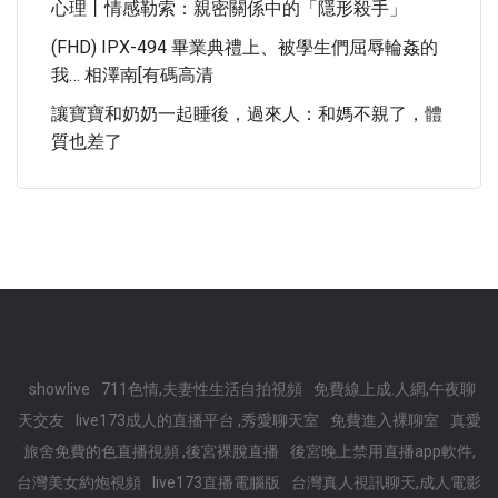
心理丨情感勒索：親密關係中的「隱形殺手」
(FHD) IPX-494 畢業典禮上、被學生們屈辱輪姦的
我… 相澤南[有碼高清
讓寶寶和奶奶一起睡後，過來人：和媽不親了，體
質也差了
showlive
711色情,夫妻性生活自拍視頻
免費線上成.人網,午夜聊
天交友
live173成人的直播平台 ,秀愛聊天室
免費進入裸聊室
真愛
旅舍免費的色直播視頻 ,後宮裸脫直播
後宮晚上禁用直播app軟件,
台灣美女約炮視頻
live173直播電腦版
台灣真人視訊聊天,成人電影