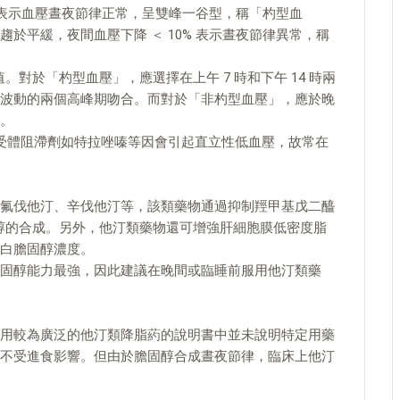
0% 表示血壓晝夜節律正常，呈雙峰一谷型，稱「杓型血
於平緩，夜間血壓下降 ＜ 10% 表示晝夜節律異常，稱
峰值。對於「杓型血壓」，應選擇在上午 7 時和下午 14 時兩
波動的兩個高峰期吻合。而對於「非杓型血壓」，應於晚
。
葯，α受體阻滯劑如特拉唑嗪等因會引起直立性低血壓，故常在
氟伐他汀、辛伐他汀等，該類藥物通過抑制羥甲基戊二醯
膽固醇的合成。另外，他汀類藥物還可增強肝細胞膜低密度脂
白膽固醇濃度。
固醇能力最強，因此建議在晚間或臨睡前服用他汀類藥
用較為廣泛的他汀類降脂葯的說明書中並未說明特定用藥
不受進食影響。但由於膽固醇合成晝夜節律，臨床上他汀