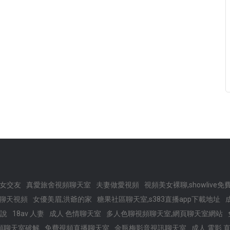
女交友
真愛旅舍視頻聊天室
夫妻做愛視頻
視頻美女裸聊,showlive
QQ聊天視頻
女優美眉,洪爺的家
糖果社區聊天室,s383直播app下載地址
說
18av 人妻
成人 色情聊天室
多人色聊視頻聊天室,網頁聊天室網站
頻聊天室破解
免費視頻直播聊天室
金瓶梅影音視訊聊天室
成人 電影 