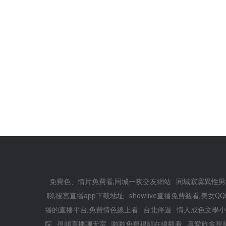
免費色、情片免費看,同城一夜交友網站
同城寂寞異性男
聊,後宮直播app下載地址
showlive直播免費觀看,美女
播的直播平台,免費情色線上看
台北伴遊
情人成色文學小
院
視頻直播聊天室
啪啪免費視頻在線觀看
真愛旅舍視