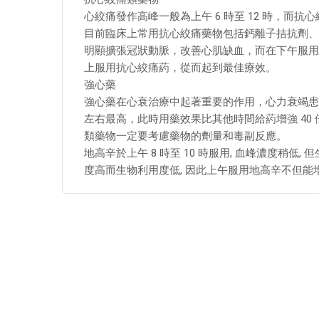
心絞痛發作高峰一般為上午 6 時至 12 時，而
目前臨床上常用抗心絞痛藥物包括鈣離子拮抗劑、
明顯擴張冠狀動脈，改善心肌缺血，而在下午服用
上服用抗心絞痛葯，從而起到最佳療效。
強心藥
強心藥在心衰治療中起著重要的作用，心力衰竭患
左右最高，此時用藥效果比其他時間給葯增強 40
類藥物一定要考慮藥物的劑量和毒副反應。
地高辛於上午 8 時至 10 時服用, 血峰濃度稍低, 
度高而生物利用度低, 因此上午服用地高辛不但能