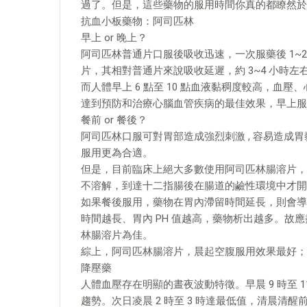
過了。但是，這些藥物的服用時間你真的都瞭然於
抗血小板藥物：阿司匹林
早上 or 晚上？
阿司匹林普通片口服後吸收迅速，一次服藥後 1~
片，其相對普通片來說吸收延遲，約 3~4 小時
而人體早上 6 點至 10 點血液黏稠度較高，血
達到預防和治療心腦血管疾病的最佳效果，早上服
餐前 or 餐後？
阿司匹林口服可對胃部造成強烈刺激 , 容易造成
服用更為合適。
但是，目前臨床上絕大多數使用阿司匹林腸溶片，大
不溶解，到達十二指腸後在腸道的鹼性環境中才開
如果餐後服用，藥物在胃內滯留時間延長，則會導
時間越長、胃內 PH 值越高，藥物析出越多。故
林腸溶片為佳。
綜上，阿司匹林腸溶片，晨起空腹服用效果最好；
降壓藥
人體血壓存在明顯的晝夜波動特徵。早晨 9 時至 11 
趨勢。次日凌晨 2 時至 3 時達最低值，清晨