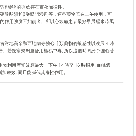
抗心絞痛藥物的療效存在晝夜節律性。
硝酸酯類和β受體阻滯劑等，這些藥物若在上午使用，可
的作用強度不如前者。所以心絞痛患者最好早晨醒來時馬
者對地高辛和西地蘭等強心苷類藥物的敏感性以凌晨 4 時
 倍。若按常規劑量使用極易中毒, 所以這個時間給予強心苷
但生物利用度和效應最大，下午 14 時至 16 時服用, 血峰濃
增加療效, 而且能減低其毒性作用。