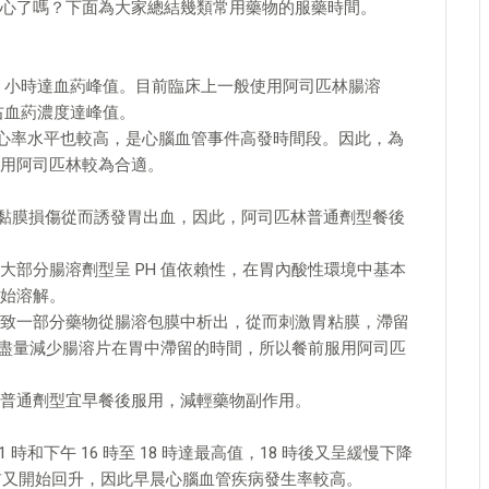
心了嗎？下面為大家總結幾類常用藥物的服藥時間。
2 小時達血葯峰值。目前臨床上一般使用阿司匹林腸溶
左右血葯濃度達峰值。
壓、心率水平也較高，是心腦血管事件高發時間段。因此，為
用阿司匹林較為合適。
胃黏膜損傷從而誘發胃出血，因此，阿司匹林普通劑型餐後
部分腸溶劑型呈 PH 值依賴性，在胃內酸性環境中基本
始溶解。
致一部分藥物從腸溶包膜中析出，從而刺激胃粘膜，滯留
應盡量減少腸溶片在胃中滯留的時間，所以餐前服用阿司匹
普通劑型宜早餐後服用，減輕藥物副作用。
時和下午 16 時至 18 時達最高值，18 時後又呈緩慢下降
清醒前又開始回升，因此早晨心腦血管疾病發生率較高。