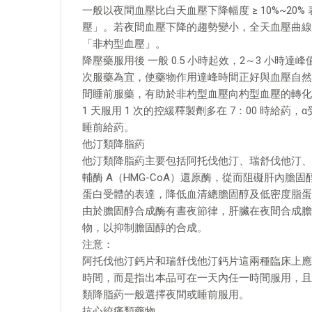
一般以夜間血壓比白天血壓下降幅度 ≥ 10%~2
壓」。若夜間血壓下降的趨勢變小，全天血壓曲線趨
「非杓型血壓」。
降壓藥服用後 一般 0.5 小時起效，2～3 小時達
次服藥為宜，使藥物作用達峰時間正好與血壓自然
間睡前服藥，有助於非杓型血壓向杓型血壓的轉化
1 天服用 1 次的控緩釋製劑多在 7：00 時給
睡前給葯。
他汀類降脂葯
他汀類降脂葯主要包括阿托伐他汀、瑞舒伐他汀、
輔酶 A（HMG-CoA）還原酶，從而阻礙肝內
蛋白受體的表達，降低血清總膽固醇及低密度脂蛋
由於膽固醇合成酶有晝夜節律，肝臟在夜間合成膽
物，以抑制膽固醇的合成。
注意：
阿托伐他汀鈣片和瑞舒伐他汀鈣片這兩種臨床上應
時間，而是指出本品可在一天內任一時間服用，且
類降脂葯一般選擇夜間或睡前服用。
抗心絞痛類藥物