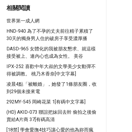
相關閱讀
世界第一成人網
HND-940 為了不孕的丈夫前往精子累積了
30天的獨身男人住的破房子享受濃厚播
DASD-965 女體化的我被朋友懇求、就這樣
接受被上、連內心也成為女性。 美谷
IPX-252 喜歡中年大叔的文學美少女動彈不
得被調教。 桃乃木香奈[中文字幕]
凌晨4點「被離婚」，她發了1條朋友圈，收
到29個未接來電
292MY-545 岡崎花菜 1[有碼中文字幕]
(HD) AKID-073 聯誼把妹回去幹 偷拍之後偷
賣給A片商 37[有碼高清
[18禁] 學會愛撫4技巧讓心愛的他為妳而瘋