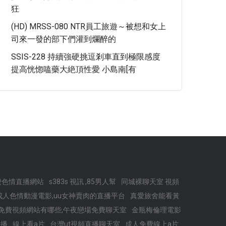
狂
(HD) MRSS-080 NTR員工旅遊～被想和女上
司來一發的部下們灌到爛醉的
SSIS-228 持續強硬挑逗剎車直到極限感度
提高恍惚嗑藥大絶頂性愛 小島南[有
免費色情直播網站
s383s 視訊 ,85男人幫
同城裸聊天室 視頻
成人色情動漫電影,uu女神賣肉的直播平台
真愛旅舍能看黃
免費視頻網站有哪些,午夜戀場免費聊天室
金瓶梅倫理電影
直播
線上看a片
台灣ut視頻直播聊天室
成人免費線上a片