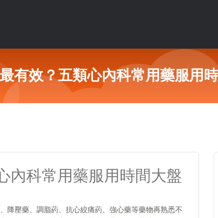
最有效？五類心內科常用藥服用
心內科常用藥服用時間大盤
、降壓藥、調脂葯、抗心絞痛葯、強心藥等藥物再熟悉不