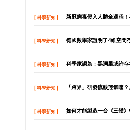
新冠病毒侵入人體全過程！
[
科學新知
]
德國數學家證明了4維空間
[
科學新知
]
科學家認為：黑洞里或許存
[
科學新知
]
「跨界」研發硫酸羥氯喹？
[
科學新知
]
如何才能製造一台《三體》
[
科學新知
]