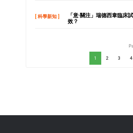
「意·關注」瑞德西韋臨床
[
科學新知
]
效？
Pa
1
2
3
4