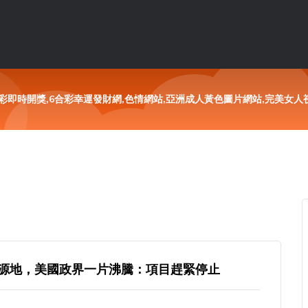
彩即時開獎,6合彩幸運發財網,色情網站,亞洲成人黃色圖片網站,完美女
源地，美國政界一片沸騰：項目趕緊停止