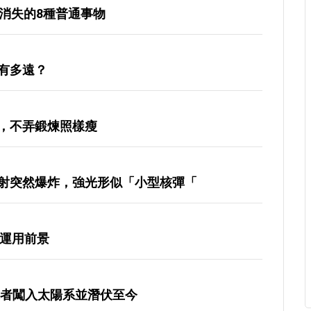
消失的8種普通事物
有多遠？
，不弄鍛煉照樣瘦
射突然爆炸，強光形似「小型核彈「
的運用前景
來者闖入太陽系並潛伏至今