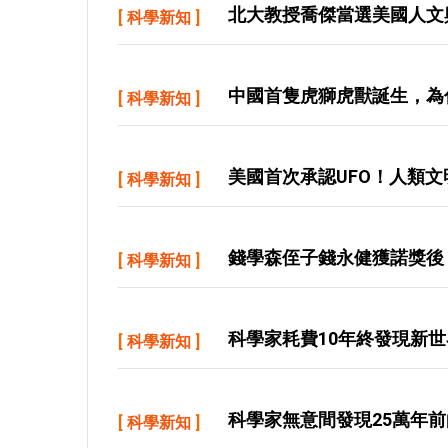
北大教授喬傑當選美國人文
[
科學新知
]
中國首隻虎獅虎獸誕生，為
[
科學新知
]
美國首次承認UFO！人類
[
科學新知
]
錢學森侄子錢永健獲諾獎後
[
科學新知
]
科學家耗費10年終發現新
[
科學新知
]
科學家無意間發現25萬年前
[
科學新知
]